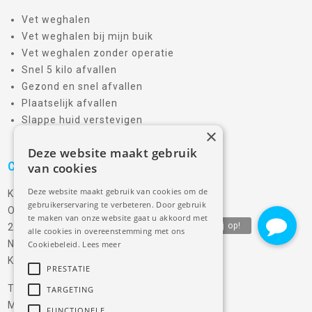
Vet weghalen
Vet weghalen bij mijn buik
Vet weghalen zonder operatie
Snel 5 kilo afvallen
Gezond en snel afvallen
Plaatselijk afvallen
Slappe huid verstevigen
×
Deze website maakt gebruik
Contactinformatie
van cookies
Deze website maakt gebruik van cookies om de
Kim van der Pouw Kraan
gebruikerservaring te verbeteren. Door gebruik
Oude Leedeweg 5D
te maken van onze website gaat u akkoord met
2641 NL, Pijnacker, Zuid Holland
alle cookies in overeenstemming met ons
Nederland
Cookiebeleid.
Lees meer
KVK: 69777780
PRESTATIE
Tel
+31 (0) 6 215 267 57
TARGETING
Mail
info@totalbodysalon.nl
FUNCTIONELE